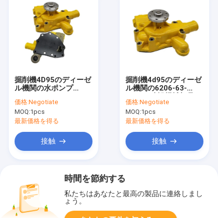
掘削機4D95のディーゼ
掘削機4d95のディーゼ
ル機関の水ポンプ
ル機関の6206-63-
6206-63-1201
1201の建設機械部品を
価格:
Negotiate
価格:
Negotiate
水ポンプ
MOQ:
1pcs
MOQ:
1pcs
最新価格を得る
最新価格を得る
接触
接触
時間を節約する
私たちはあなたと最高の製品に連絡しまし
ょう。