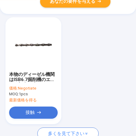
あなたの要件を与える
本物のディーゼル機関
はISB6.7掘削機のエン
ジン部分を造った
価格:
Negotiate
3947007のエンジンの
MOQ:
1pcs
カムシャフトを分ける
最新価格を得る
接触
多くを見て下さい