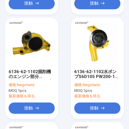
接触
接触
6136-62-1102掘削機
6136-62-1102水ポン
のエンジン部分
プS6D105 PW200-1
S6D105 PC200-3の水
BP500-3 PC200-3
価格:
Negotiate
価格:
Negotiate
ポンプ
PC220-3 6136-62-
MOQ:
1pcs
MOQ:
1pcs
1100 6136-61-1200を
カスタマイズしなさい
最新価格を得る
最新価格を得る
接触
接触