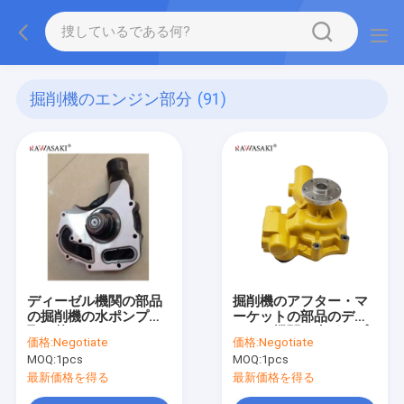
掘削機のエンジン部分
(91)
ディーゼル機関の部品
掘削機のアフター・マ
の掘削機の水ポンプの
ーケットの部品のディ
取り替え4131A068
ーゼル機関の水ポンプ
価格:
Negotiate
価格:
Negotiate
のアッセンブリ6204-
MOQ:
1pcs
MOQ:
1pcs
61-1304
最新価格を得る
最新価格を得る