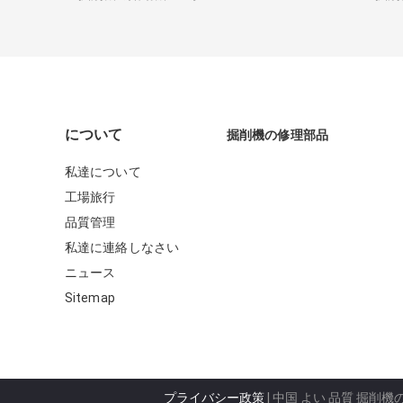
について
掘削機の修理部品
私達について
工場旅行
品質管理
私達に連絡しなさい
ニュース
Sitemap
プライバシー政策
| 中国 よい 品質 掘削