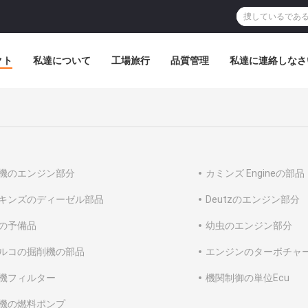
クト
私達について
工場旅行
品質管理
私達に連絡しなさ
機のエンジン部分
カミンズ Engineの部品
キンズのディーゼル部品
Deutzのエンジン部分
の予備品
幼虫のエンジン部分
ルコの掘削機の部品
エンジンのターボチャ
機フィルター
機関制御の単位Ecu
機の燃料ポンプ