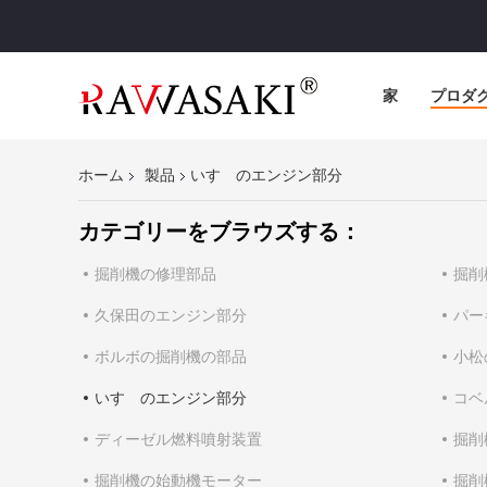
家
プロダ
ホーム
製品
いすゞのエンジン部分
カテゴリーをブラウズする：
掘削機の修理部品
掘削
久保田のエンジン部分
パー
ボルボの掘削機の部品
小松
いすゞのエンジン部分
コベ
ディーゼル燃料噴射装置
掘削
掘削機の始動機モーター
掘削