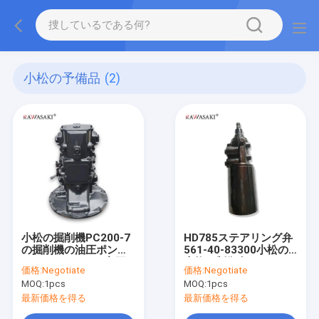
小松の予備品
(2)
小松の掘削機PC200-7
HD785ステアリング弁
の掘削機の油圧ポンプ
561-40-83300小松の
708-2L-00300の主要
本物の制御弁のアッセ
価格:
Negotiate
価格:
Negotiate
なポンプ
ンブリ5614083300
MOQ:
1pcs
MOQ:
1pcs
最新価格を得る
最新価格を得る