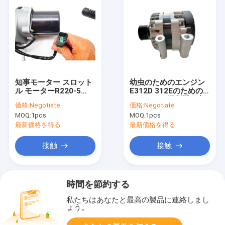
知事モーター スロット
幼虫のためのエンジン
ル モーターR220-5
E312D 312Eのための
R220-7 R215-7 R225-
24V 85Aの掘削機の交
価格:
Negotiate
価格:
Negotiate
7 21EN32200
流発電機8600366
MOQ:
1pcs
MOQ:
1pcs
3218932
最新価格を得る
最新価格を得る
接触
接触
時間を節約する
私たちはあなたと最高の製品に連絡しまし
ょう。