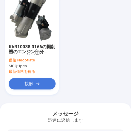
KbB10038 3166の掘削
機のエンジン部分
E320Bの始動機モータ
価格:
Negotiate
ー24V
MOQ:
1pcs
最新価格を得る
接触
家
プロダクト
メッセージ
迅速に返信します
私達について