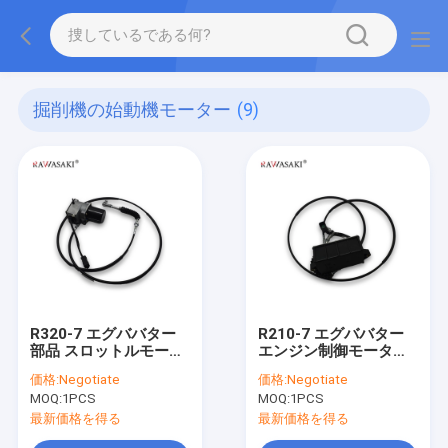
掘削機の始動機モーター
(9)
R320-7 エグババター
R210-7 エグババター
部品 スロットルモータ
エンジン制御モーター
ー 21EN-32200
スロットルモーター
価格:
Negotiate
価格:
Negotiate
21EN-32260
MOQ:
1PCS
MOQ:
1PCS
最新価格を得る
最新価格を得る