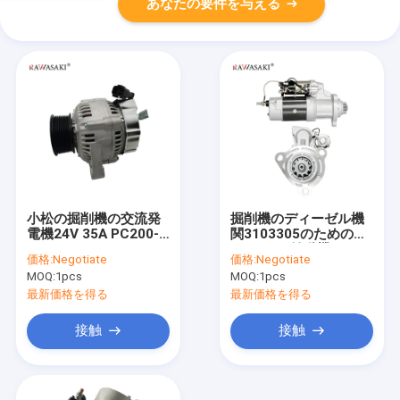
あなたの要件を与える
小松の掘削機の交流発
掘削機のディーゼル機
電機24V 35A PC200-6
関3103305のための
6D102 6008613410
CH12405始動機モータ
価格:
Negotiate
価格:
Negotiate
6008613411
ー3103916 3104916
MOQ:
1pcs
MOQ:
1pcs
6008613420
3103952 MC2378
012114310
PV2479 M9T82378
最新価格を得る
最新価格を得る
1022112820
1022119060
接触
接触