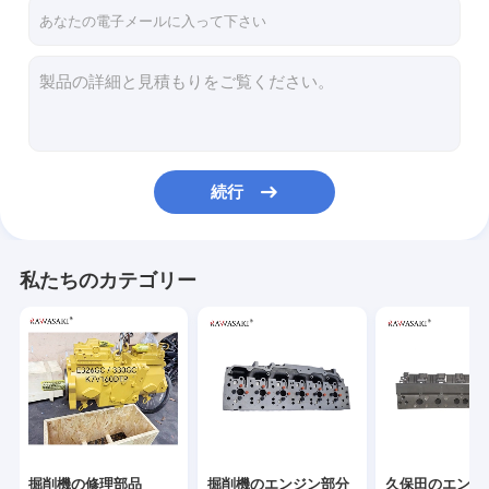
工場旅行
品質管理
私達に連絡しなさい
ニュース
続行
場合
私たちのカテゴリー
掘削機の修理部品
掘削機のエンジン部分
久保田のエンジン部分
小松の予備品
掘削機の修理部品
掘削機のエンジン部分
久保田のエンジ