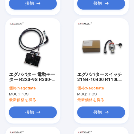
接触
接触
エグババター 電動モー
エグババタースイッチ
ター R220-9S R300-9
21N4-10400 R110LC-
スロットルモーター
7 R140LC-7 R210LC-
価格:
Negotiate
価格:
Negotiate
21EN-32340
7
MOQ:
1PCS
MOQ:
1PCS
最新価格を得る
最新価格を得る
接触
接触