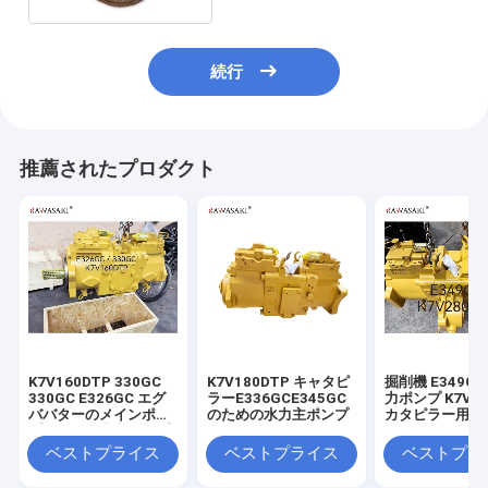
続行
推薦されたプロダクト
K7V160DTP 330GC
K7V180DTP キャタピ
掘削機 E349G
330GC E326GC エグ
ラーE336GCE345GC
力ポンプ K7V28
ババターのメインポン
のための水力主ポンプ
カタピラー用
プのための水力ポンプ
ベストプライス
ベストプライス
ベストプラ