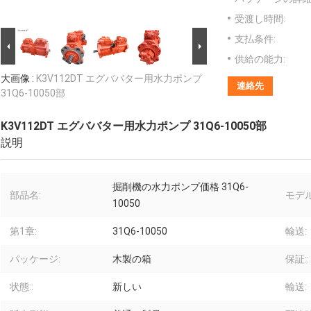
受渡し時間:
支払条件:
供給の能力:
大画像 :
K3V112DT エグババター用水力ポンプ
連絡先
31Q6-10050部
K3V112DT エグババター用水力ポンプ 31Q6-10050部
説明
掘削機の水力ポンプ価格 31Q6-
部品名:
モデル
10050
第1章:
31Q6-10050
輸送:
パッケージ:
木製の箱
保証::
状態::
新しい
輸送: