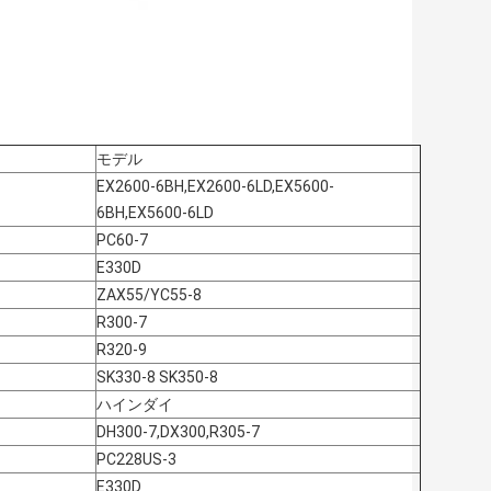
モデル
EX2600-6BH,EX2600-6LD,EX5600-
6BH,EX5600-6LD
PC60-7
E330D
ZAX55/YC55-8
R300-7
R320-9
SK330-8 SK350-8
ハインダイ
DH300-7,DX300,R305-7
PC228US-3
E330D