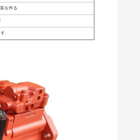
包装を作る
日
す.