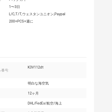
1〜3日
L/C,T/T,ウェスタンユニオン,Paypal
200+PCS+週に
K3V112dt
番号:
明白な海空気
12ヶ月
DHL/FedEx/航空/海上