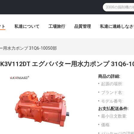
クト
私達について
工場旅行
品質管理
私達に連絡しなさ
ー用水力ポンプ 31Q6-10050部
K3V112DT エグババター用水力ポンプ 31Q6-1
商品の詳細:
起源の場所:
ブランド名:
モデル番号:
お支払配送条件:
最小注文数量:
価格:
パッケージの詳細