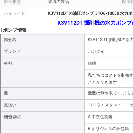
販売形態:
普通の製品
配達時
ハイライト:
K3V112DTの油圧ポンプ
,
31Q6-10050 水力
K3V112DT 掘削機の水力ポンプの
1ポンプ情報
部分名
K3V112DT 掘削機の水力
ブランド
ハンダイ
材料
鉄鋼
私たちはコストを制御
ことができます
量
量数は無制限です. より
支払い
T/T ウエスタン・ユニ
梱包 詳細
A.中立包装箱
B.オリジナルの梱包箱